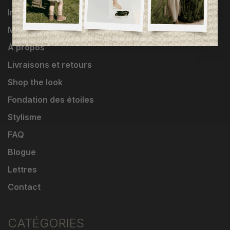
Influenceuses
Marques
À propos
Livraisons et retours
Shop the look
Fondation des étoiles
Stylisme
FAQ
Blogue
Lettres
Contact
CATÉGORIES