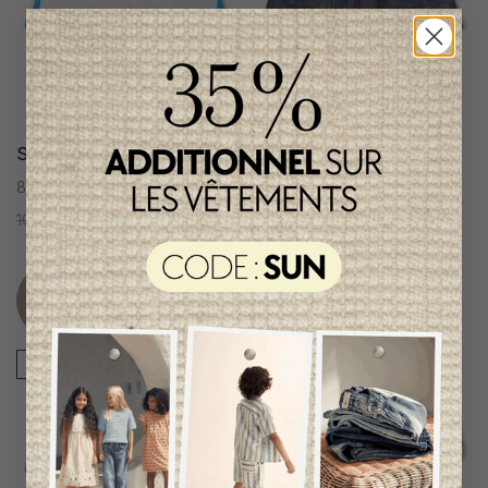
Short Michael Kors Fille
Short Karl Lagerfeld Fille
8 ans
8 ans
107,95$CA
53,95$CA
175,95$CA
87,95$CA
Item
Item
unique
unique
-50%
-50%