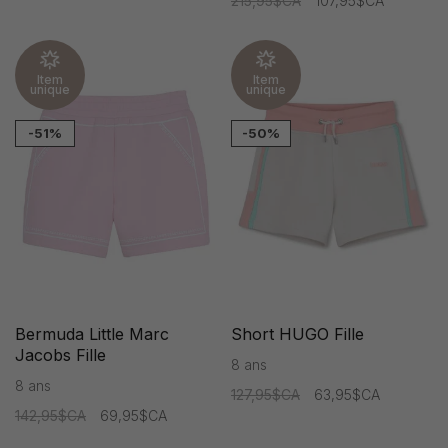
215,95$CA
107,95$CA
Item
Item
unique
unique
-51%
-50%
Bermuda Little Marc
Short HUGO Fille
Jacobs Fille
8 ans
8 ans
127,95$CA
63,95$CA
142,95$CA
69,95$CA