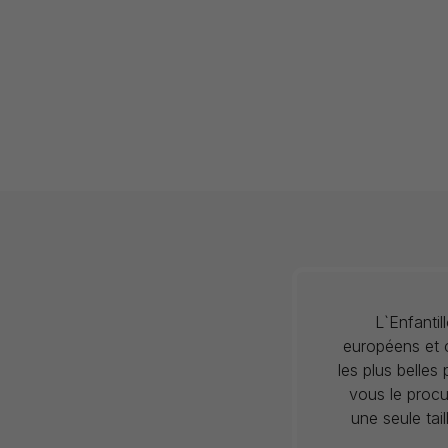
L`Enfanti
européens et c
les plus belles
vous le procu
une seule tai