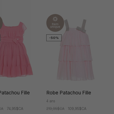
Item
unique
-50%
atachou Fille
Robe Patachou Fille
4 ans
CA
74,95$CA
219,95$CA
109,95$CA