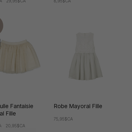
A
29,95$CA
8,95$CA
ulle Fantaisie
Robe Mayoral Fille
l Fille
75,95$CA
A
20,95$CA