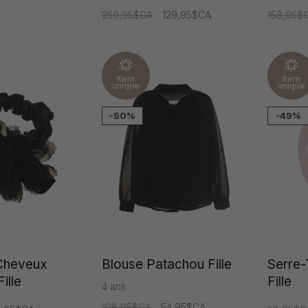
259,95$CA
129,95$CA
158,95$
Item
Item
unique
unique
-50%
-49%
 Cheveux
Blouse Patachou Fille
Serre-
ille
Fille
4 ans
108,95$CA
54,95$CA