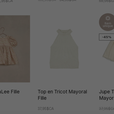
9,95$CA
58,95$C
Item
unique
-45%
Lee Fille
Top en Tricot Mayoral
Jupe T
Fille
Mayora
37,95$CA
37,95$C