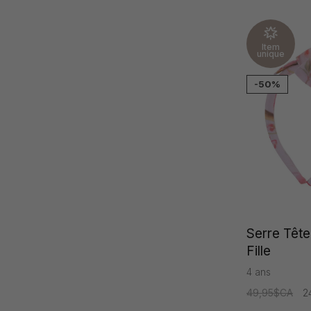
Item
unique
-50%
Serre Têt
Fille
4 ans
49,95$CA
2