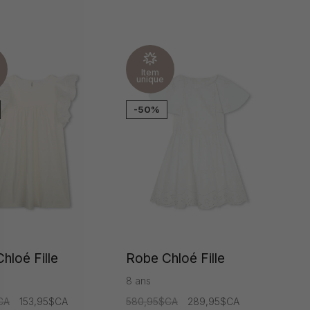
Item
unique
-50%
hloé Fille
Robe Chloé Fille
8 ans
CA
153,95$CA
580,95$CA
289,95$CA