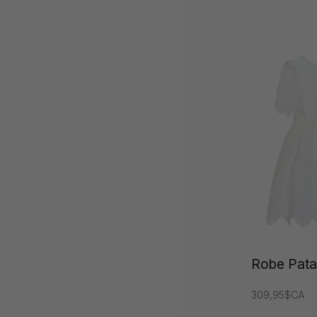
Robe Patac
309,95$CA