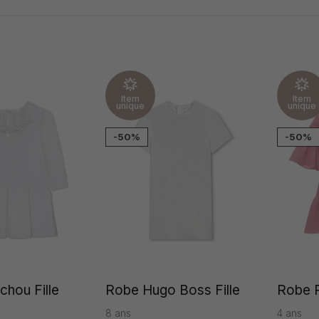
Item
Item
unique
unique
-50%
-50%
hou Fille
Robe Hugo Boss Fille
Robe P
8 ans
4 ans