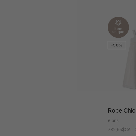
Item
unique
-50%
Robe Chloé
8 ans
782,95$CA