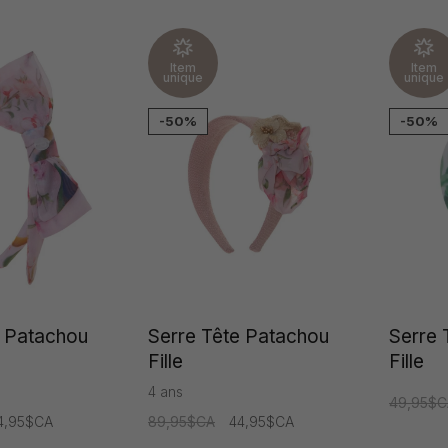
Item
Item
unique
unique
-50%
-50%
e Patachou
Serre Tête Patachou
Serre 
Fille
Fille
4 ans
49,95$C
4,95$CA
89,95$CA
44,95$CA