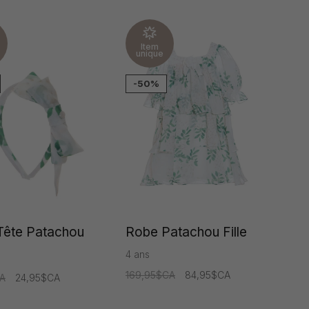
Item
unique
-50%
Tête Patachou
Robe Patachou Fille
4 ans
169,95$CA
84,95$CA
A
24,95$CA