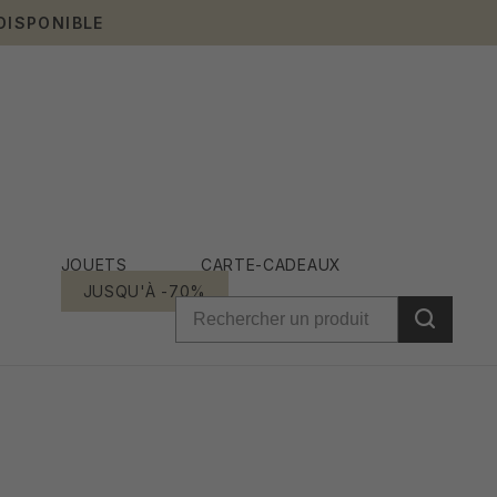
DISPONIBLE
JOUETS
CARTE-CADEAUX
JUSQU'À -70%