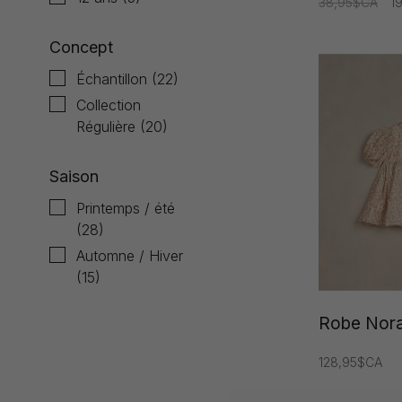
38,95$CA
1
Concept
Échantillon
(22)
Collection
Régulière
(20)
Saison
Printemps / été
(28)
Automne / Hiver
(15)
Robe Nora
128,95$CA