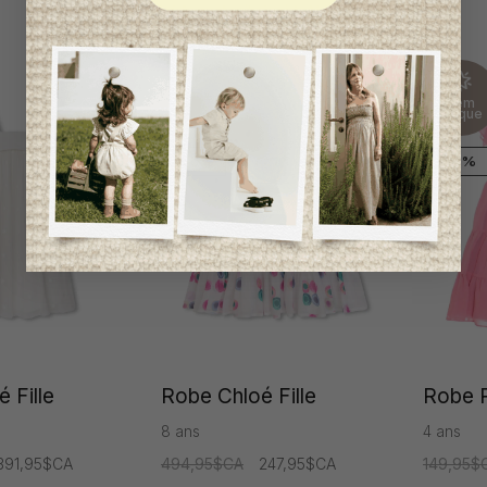
Item
Item
unique
unique
-50%
-50%
 Fille
Robe Chloé Fille
Robe P
8 ans
4 ans
391,95$CA
494,95$CA
247,95$CA
149,95$