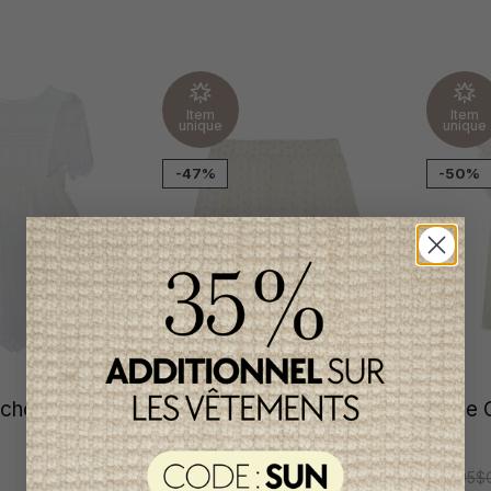
Item
Item
unique
unique
-47%
-50%
hou Fille
Jupe Creamie Fille
Robe C
8 ans
44,95$CA
23,95$CA
307,95$