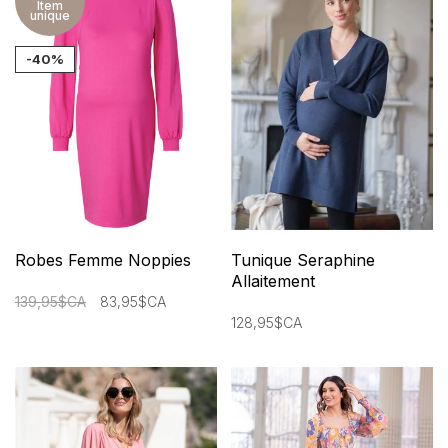
Item
unique
-40%
Robes Femme Noppies
Tunique Seraphine
Allaitement
139,95$CA
83,95$CA
128,95$CA