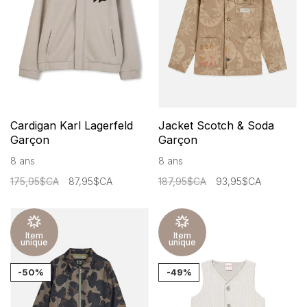
Cardigan Karl Lagerfeld
Jacket Scotch & Soda
Garçon
Garçon
8 ans
8 ans
175,95$CA
87,95$CA
187,95$CA
93,95$CA
Item
Item
unique
unique
-50%
-49%