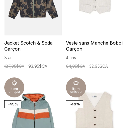
Jacket Scotch & Soda
Veste sans Manche Boboli
Garçon
Garçon
8 ans
4 ans
187,95$CA
93,95$CA
64,95$CA
32,95$CA
Item
Item
unique
unique
-49%
-49%