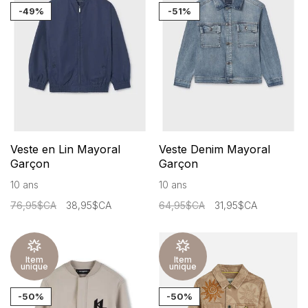
-49%
-51%
Veste en Lin Mayoral
Veste Denim Mayoral
Garçon
Garçon
10 ans
10 ans
76,95$CA
38,95$CA
64,95$CA
31,95$CA
Item
Item
unique
unique
-50%
-50%