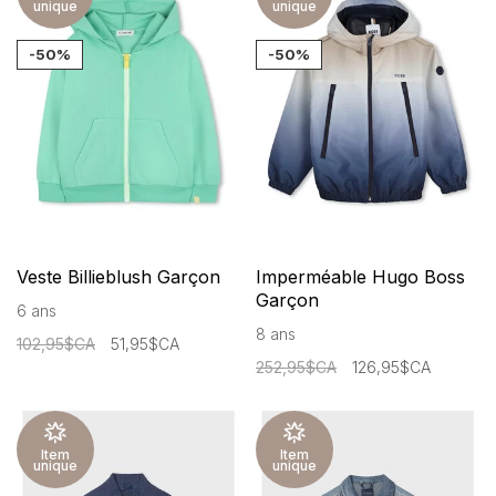
unique
unique
-50%
-50%
Veste Billieblush Garçon
Imperméable Hugo Boss
Garçon
6 ans
8 ans
102,95$CA
51,95$CA
252,95$CA
126,95$CA
Item
Item
unique
unique