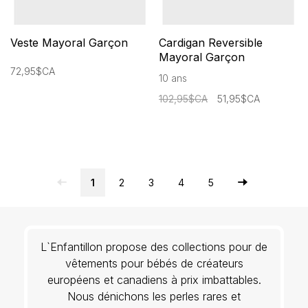
Veste Mayoral Garçon
Cardigan Reversible
Mayoral Garçon
72,95$CA
10 ans
102,95$CA
51,95$CA
1
2
3
4
5
L`Enfantillon propose des collections pour de
vêtements pour bébés de créateurs
européens et canadiens à prix imbattables.
Nous dénichons les perles rares et