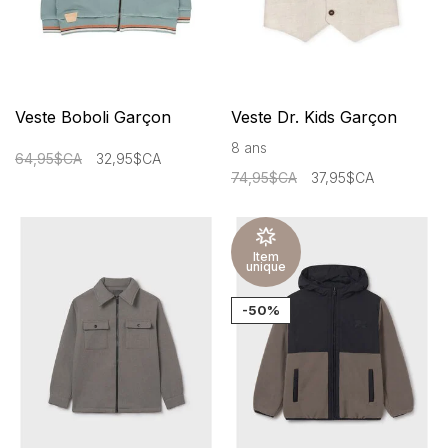
Veste Boboli Garçon
Veste Dr. Kids Garçon
8 ans
64,95$CA
32,95$CA
74,95$CA
37,95$CA
Item
unique
-50%