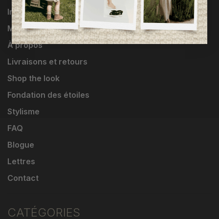
Influenceuses
Marques
À propos
Livraisons et retours
Shop the look
Fondation des étoiles
Stylisme
FAQ
Blogue
Lettres
Contact
CATÉGORIES