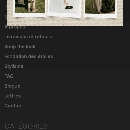
Influenceuses
Marques
À propos
Livraisons et retours
Shop the look
Fondation des étoiles
Stylisme
FAQ
Blogue
Lettres
Contact
CATÉGORIES