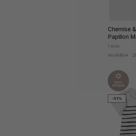
Chemise 
Papillon M
Garçon
1 mois
40,95$CA
2
Item
unique
-51%