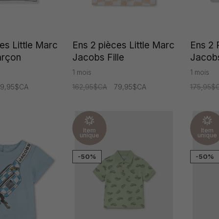
es Little Marc
Ens 2 pièces Little Marc
Ens 2 
arçon
Jacobs Fille
Jacob
1 mois
1 mois
79,95$CA
162,95$CA
79,95$CA
175,95$
Item
Item
unique
unique
-50%
-50%