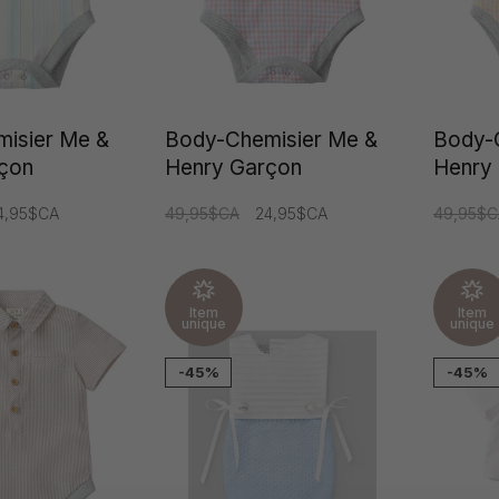
isier Me &
Body-Chemisier Me &
Body-
çon
Henry Garçon
Henry
4,95$CA
49,95$CA
24,95$CA
49,95$C
Item
Item
unique
unique
-45%
-45%