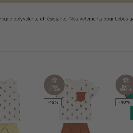
e ligne polyvalente et résistante. Nos vêtements pour bébés gar
Item
Item
unique
unique
-42%
-40%