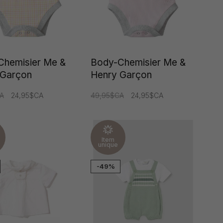
Chemisier Me &
Body-Chemisier Me &
 Garçon
Henry Garçon
A
24,95$CA
49,95$CA
24,95$CA
Item
unique
-49%