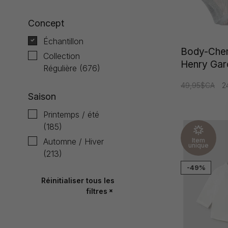
Concept
Échantillon
Body-Chem
Collection
Henry Gar
Régulière
(676)
49,95$CA
2
Saison
Printemps / été
(185)
Automne / Hiver
Item
unique
(213)
-49%
Réinitialiser tous les
filtres