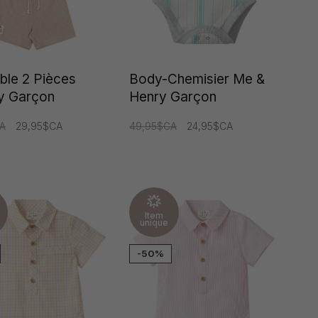
le 2 Pièces
Body-Chemisier Me &
y Garçon
Henry Garçon
A
29,95$CA
49,95$CA
24,95$CA
Item
unique
-50%