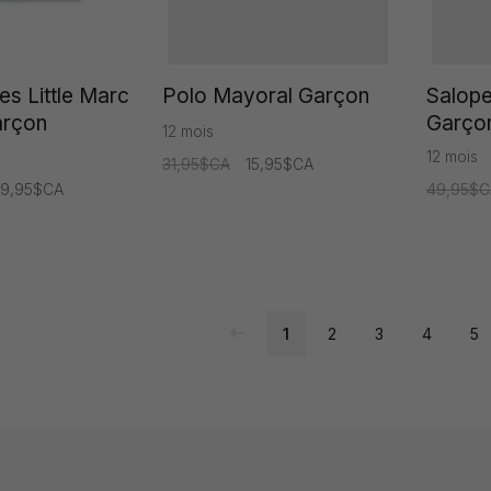
es Little Marc
Polo Mayoral Garçon
Salope
arçon
Garço
12 mois
12 mois
31,95$CA
15,95$CA
79,95$CA
49,95$C
1
2
3
4
5