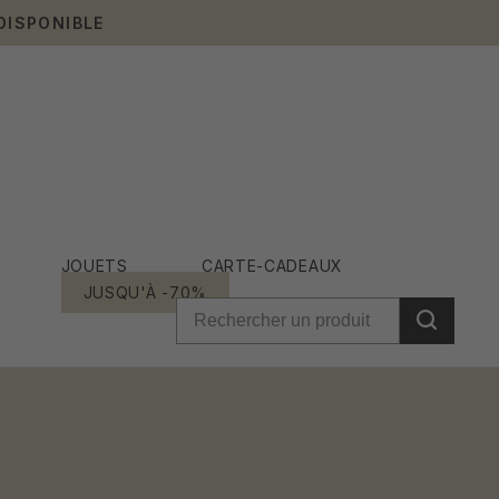
DISPONIBLE
JOUETS
CARTE-CADEAUX
JUSQU'À -70%