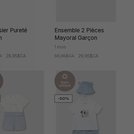
ier Pureté
Ensemble 2 Pièces
n
Mayoral Garçon
1 mois
A
28,95$CA
58,95$CA
29,95$CA
Item
unique
-50%