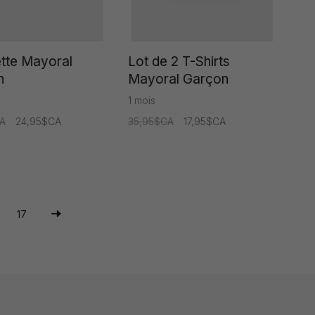
tte Mayoral
Lot de 2 T-Shirts
n
Mayoral Garçon
1 mois
A
24,95$CA
35,95$CA
17,95$CA
17