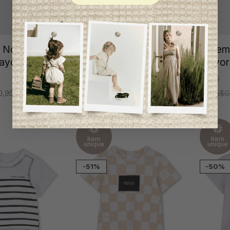
& Noeud
Veston Mayoral Garçon
Ensemb
ayoral
Mayor
1 mois
1 mois
67,95$CA
33,95$CA
0,95$CA
78,95$C
Item
Item
unique
unique
-51%
-50%