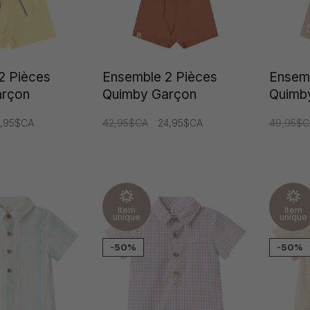
2 Pièces
Ensemble 2 Pièces
Ensemb
arçon
Quimby Garçon
Quimb
9,95$CA
42,95$CA
24,95$CA
49,95$C
Item
Item
unique
unique
-50%
-50%