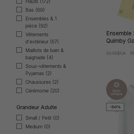
Hauts
(172)
Bas
(69)
Ensembles & 1
pièce
(92)
Ensemble 
Vêtements
Quimby G
d'extérieur
(57)
Maillots de bain &
33,95$CA
1
baignade
(4)
Sous-vêtements &
Pyjamas
(2)
Chaussures
(2)
Cérémonie
(20)
Item
unique
Grandeur Adulte
-50%
Small / Petit
(0)
Medium
(0)