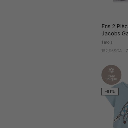
Ens 2 Pièc
Jacobs G
1 mois
162,95$CA
Item
unique
-51%