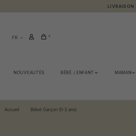
LIVRAISON
0
FR
NOUVEAUTÉS
BÉBÉ / ENFANT
MAMAN
Accueil
Bébé Garçon (0-2 ans)