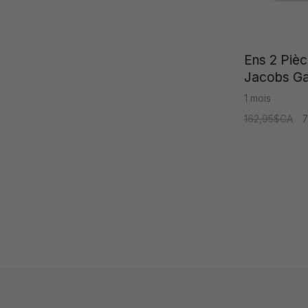
Ens 2 Pièc
Jacobs G
1 mois
162,95$CA