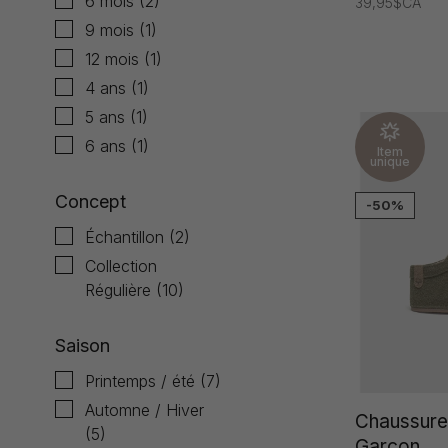
6 mois
(2)
39,95$CA
9 mois
(1)
12 mois
(1)
4 ans
(1)
5 ans
(1)
6 ans
(1)
Item
unique
Concept
-50%
Échantillon
(2)
Collection
Régulière
(10)
Saison
Printemps / été
(7)
Automne / Hiver
Chaussure
(5)
Garçon