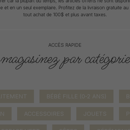
rer car la plupart du temps, les articles offerts ne sont dispon
lle et en un seul exemplaire. Profitez de la livraison gratuite 
tout achat de 100$ et plus avant taxes.
ACCÈS RAPIDE
magasinez par catégorie
AITEMENT
BÉBÉ FILLE (0-2 ANS)
B
ON
ACCESSOIRES
JOUETS
P