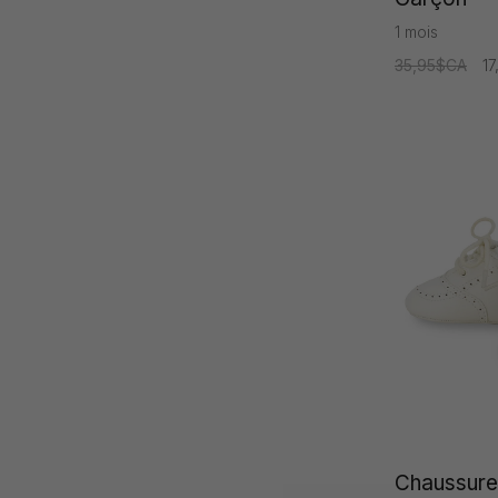
1 mois
35,95$CA
1
Chaussure