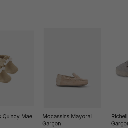
 Quincy Mae
Mocassins Mayoral
Richel
Garçon
Garço