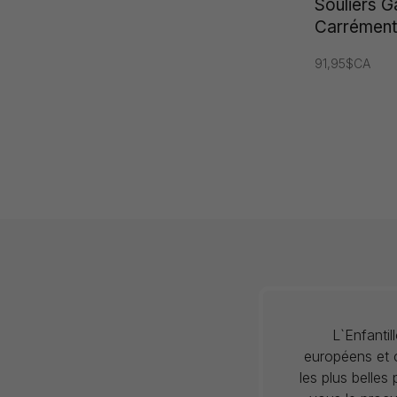
Souliers 
Carrément
91,95$CA
L`Enfanti
européens et c
les plus belles