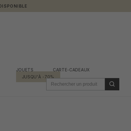
DISPONIBLE
JOUETS
CARTE-CADEAUX
JUSQU'À -70%