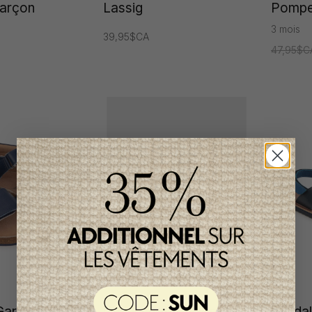
arçon
Lassig
Pompe
3 mois
39,95$CA
47,95$C
Garçon
Chaussure Garçon
Sanda