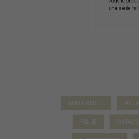
vous le procu
une seule tai
MATERNITÉ
ALL
FILLE
GARÇ