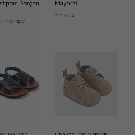
titpom Garçon
Mayoral
24,95$CA
A
23,95$CA
les Garçon
Chaussures Garçon