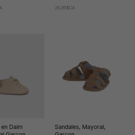
A
26,95$CA
 en Daim
Sandales, Mayoral,
al Garçon
Garçon