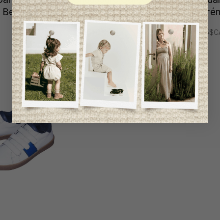
 Beau
Mayoral
Carré
29,95$CA
73,95$C