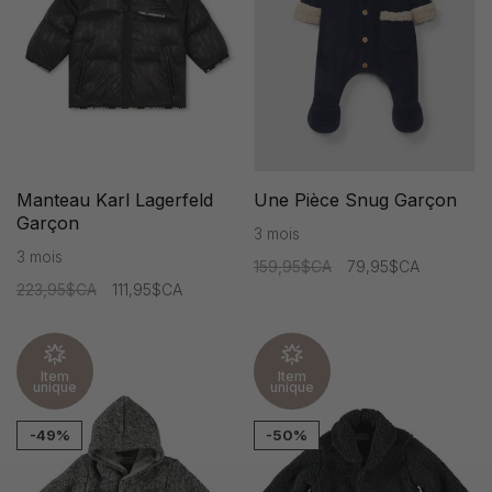
Manteau Karl Lagerfeld
Une Pièce Snug Garçon
Garçon
3 mois
3 mois
159,95$CA
79,95$CA
223,95$CA
111,95$CA
Item
Item
unique
unique
-49%
-50%