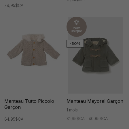
79,95$CA
Item
unique
-50%
Manteau Tutto Piccolo
Manteau Mayoral Garçon
Garçon
1 mois
81,95$CA
40,95$CA
64,95$CA