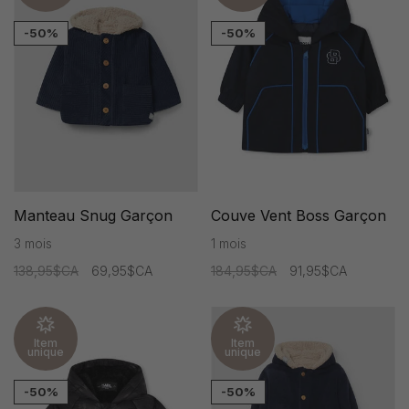
-50%
-50%
Manteau Snug Garçon
Couve Vent Boss Garçon
3 mois
1 mois
138,95$CA
69,95$CA
184,95$CA
91,95$CA
Item
Item
unique
unique
-50%
-50%