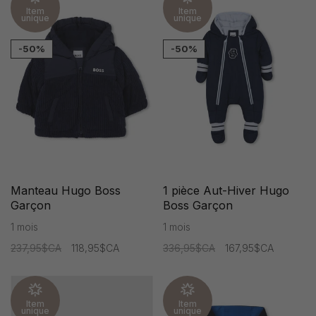
Item
Item
unique
unique
-50%
-50%
Manteau Hugo Boss
1 pièce Aut-Hiver Hugo
Garçon
Boss Garçon
1 mois
1 mois
237,95$CA
118,95$CA
336,95$CA
167,95$CA
Item
Item
unique
unique