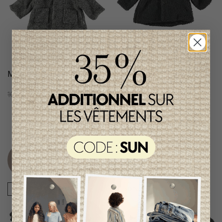
Manteau Petit Indi Garçon
Manteau, Petit Indi,
Unisexe, BK.93.46, AH23
105,95$CA
53,95$CA
96,95$CA
48,95$CA
Item
Item
unique
unique
-49%
-50%