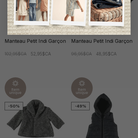
Manteau Petit Indi Garçon
Manteau Petit Indi Garçon
102,95$CA
52,95$CA
96,95$CA
48,95$CA
Item
Item
unique
unique
-50%
-49%