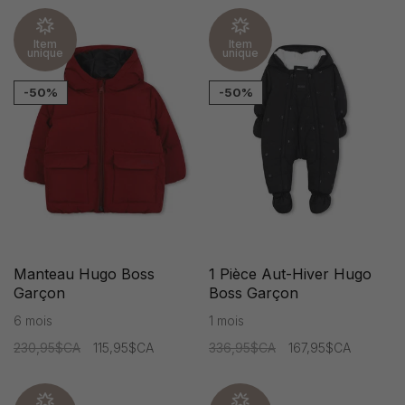
Item
Item
unique
unique
-50%
-50%
Manteau Hugo Boss
1 Pièce Aut-Hiver Hugo
Garçon
Boss Garçon
6 mois
1 mois
230,95$CA
115,95$CA
336,95$CA
167,95$CA