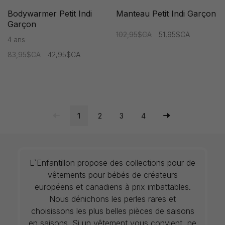
Bodywarmer Petit Indi
Manteau Petit Indi Garçon
Garçon
102,95$CA
51,95$CA
4 ans
83,95$CA
42,95$CA
1
2
3
4
L`Enfantillon propose des collections pour de
vêtements pour bébés de créateurs
européens et canadiens à prix imbattables.
Nous dénichons les perles rares et
choisissons les plus belles pièces de saisons
en saisons. Si un vêtement vous convient, ne