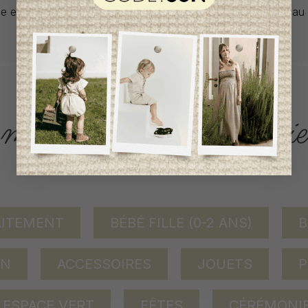
lle et en un seul exemplaire. Profitez de la livraison gratuite 
tout achat de 100$ et plus avant taxes.
ACCÈS RAPIDE
magasinez par catégorie
AITEMENT
BÉBÉ FILLE (0-2 ANS)
B
ON
ACCESSOIRES
JOUETS
P
ESPACE VERT
FÊTES
CÉRÉMONI