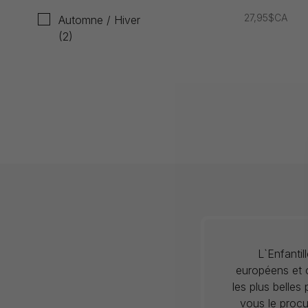
27,95$CA
Automne / Hiver
(2)
L`Enfanti
européens et c
les plus belles
vous le procu