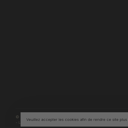
© Copyright 2026 Boutique L'Enfantillon
Veuillez accepter les cookies afin de rendre ce site plus
-
L'Enfantillon
scores a
4.7
/
5
out of
142
évaluations at
Google