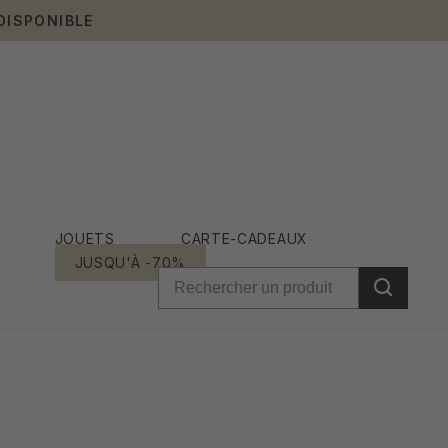
DISPONIBLE
JOUETS
CARTE-CADEAUX
JUSQU'À -70%