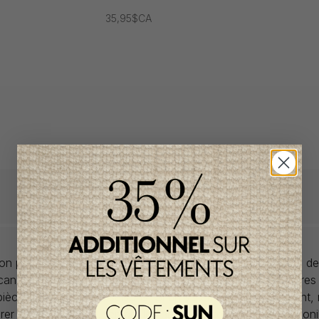
35,95$CA
llon propose des collections pour de vêtements pour bébés de
anadiens à prix imbattables. Nous dénichons les perles rares
 pièces de saisons en saisons. Si un vêtement vous convient,
rer car la plupart du temps, les articles offerts ne sont dispon