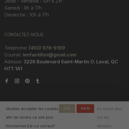
Jeudi - Vendredi : 10h à 21h
Samedi : 9h à 17h
Dimanche : 10h à 17h
CONTACTEZ-NOUS
Téléphone:
(450) 978-9199
Courriel:
lenfantillon@gmail.com
Adresse:
3228 Boulevard Saint-Martin O. Laval, QC
H7T 1A1
Veuillez accepter les cookies
OUI
NON
En savoir plus
afin de rendre ce site plus
sur les
© Copyright 2026 Boutique
fonctionnel Est-ce correct?
témoins
L'Enfantillon