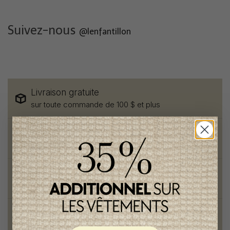
Suivez-nous
@lenfantillon
Livraison gratuite
sur toute commande de 100 $ et plus
Vêtements chics et tendances
pour mamans et enfants
Style et élégance
qualité remarquable
Fondation des étoiles
fiers de collaborer à une bonne cause