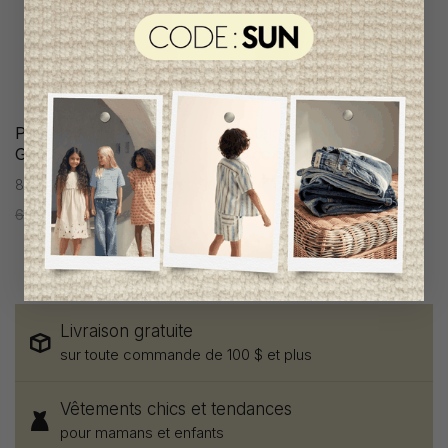
Pantalon The New
Pantalon The New
Garçon
Garçon
8 ans
8 ans
67,95$CA
33,95$CA
67,95$CA
33,95$CA
Livraison gratuite
sur toute commande de 100 $ et plus
Vêtements chics et tendances
pour mamans et enfants