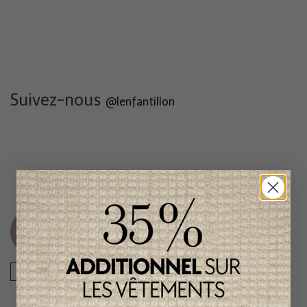
Suivez-nous
@lenfantillon
Produits connexes
Item
Item
unique
unique
-50%
-50%