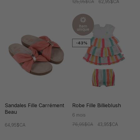
125,95$CA
62,95$CA
Item
unique
-43%
Sandales Fille Carrément
Robe Fille Billieblush
Beau
6 mois
76,95$CA
43,95$CA
64,95$CA