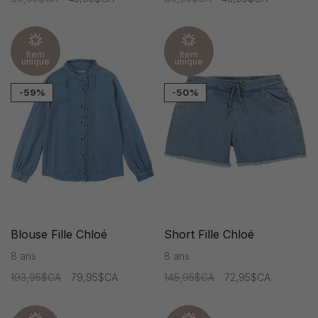
Item
Item
unique
unique
-59%
-50%
Blouse Fille Chloé
Short Fille Chloé
8 ans
8 ans
193,95$CA
79,95$CA
145,95$CA
72,95$CA