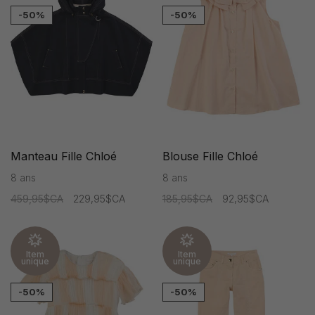
-50%
-50%
Manteau Fille Chloé
Blouse Fille Chloé
8 ans
8 ans
459,95$CA
229,95$CA
185,95$CA
92,95$CA
Item
Item
unique
unique
-50%
-50%