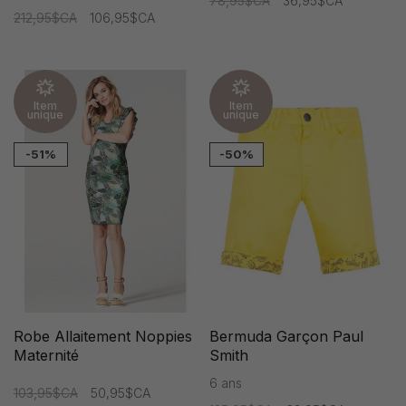
78,95$CA
36,95$CA
212,95$CA
106,95$CA
Item
Item
unique
unique
-51%
-50%
Robe Allaitement Noppies
Bermuda Garçon Paul
Maternité
Smith
6 ans
103,95$CA
50,95$CA