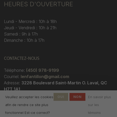
HEURES D'OUVERTURE
Lundi - Mercredi : 10h à 18h
Jeudi - Vendredi : 10h à 21h
Samedi : 9h à 17h
Dimanche : 10h à 17h
CONTACTEZ-NOUS
Téléphone:
(450) 978-9199
Courriel:
lenfantillon@gmail.com
Adresse:
3228 Boulevard Saint-Martin O. Laval, QC
H7T 1A1
Veuillez accepter les cookies
OUI
NON
En savoir plus
afin de rendre ce site plus
sur les
fonctionnel Est-ce correct?
témoins