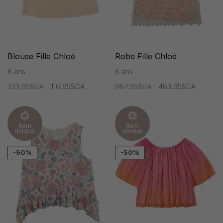
Blouse Fille Chloé
Robe Fille Chloé
8 ans
8 ans
233,95$CA
116,95$CA
967,95$CA
483,95$CA
Item
Item
unique
unique
-50%
-50%