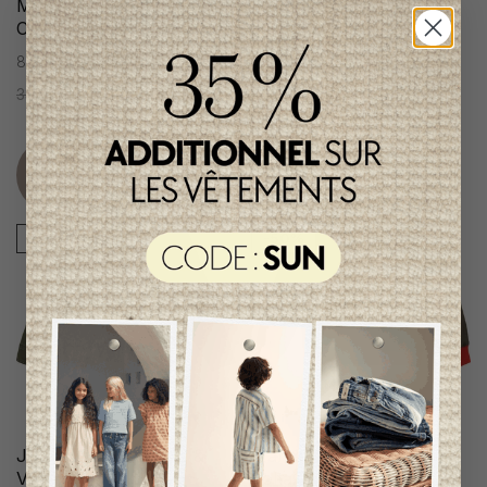
Manteau Révesible Fille
Robe Fille Karl Lagerfeld
Chloé
8 ans
8 ans
177,95$CA
88,95$CA
338,95$CA
168,95$CA
Item
Item
unique
unique
-50%
-50%
Jacket Garçon Zadig &
Manteau Fille Zadig &
Voltaire
Voltaire