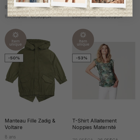
8 ans
8 ans
135,95$CA
67,95$CA
206,95$CA
103,95$CA
Item
Item
unique
unique
-50%
-53%
Manteau Fille Zadig &
T-Shirt Allaitement
Voltaire
Noppies Maternité
8 ans