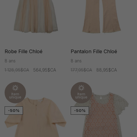
Robe Fille Chloé
Pantalon Fille Chloé
8 ans
8 ans
1 128,95$CA
564,95$CA
177,95$CA
88,95$CA
Item
Item
unique
unique
-50%
-50%