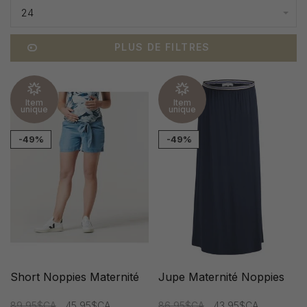
24
PLUS DE FILTRES
Item
Item
unique
unique
-49%
-49%
Short Noppies Maternité
Jupe Maternité Noppies
89,95$CA
45,95$CA
86,95$CA
43,95$CA