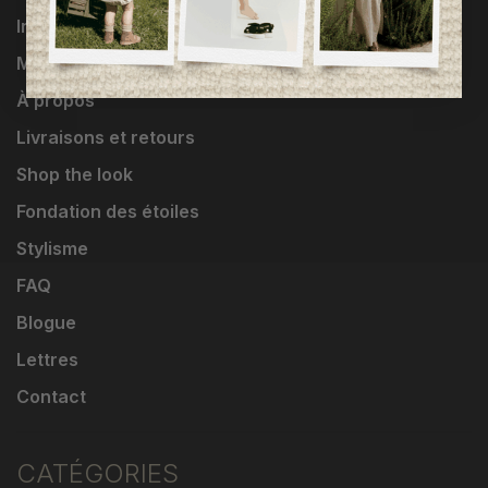
Influenceuses
Marques
À propos
Livraisons et retours
Shop the look
Fondation des étoiles
Stylisme
FAQ
Blogue
Lettres
Contact
CATÉGORIES