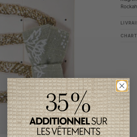
Rockah
LIVRA
CHART