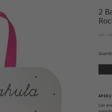
2 B
Roc
•
•
•
SKU:
H1
Quantit
Heure de
APERÇ
Cet ens
magnifi