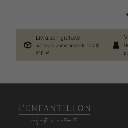
D
V
Livraison gratuite
t
sur toute commande de 100 $
et plus
p