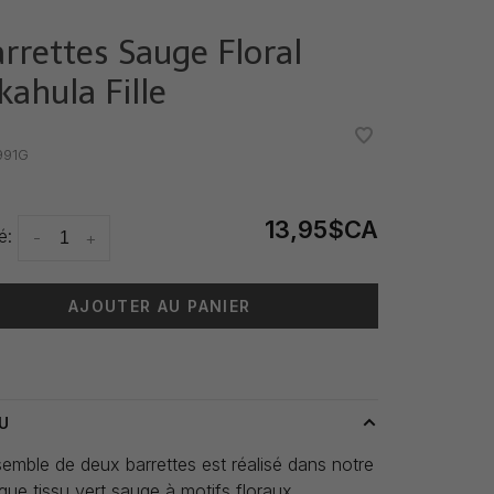
arrettes Sauge Floral
kahula Fille
•
•
991G
13,95$CA
é:
-
+
AJOUTER AU PANIER
 livraison: 3-5 jours
U
emble de deux barrettes est réalisé dans notre
que tissu vert sauge à motifs floraux.