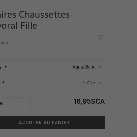
aires Chaussettes
oral Fille
•
•
.469
Aqua/Blanc
r:
*
▾
2 ANS
:
*
▾
16,95$CA
é:
-
+
AJOUTER AU PANIER
 livraison: 3-5 jours