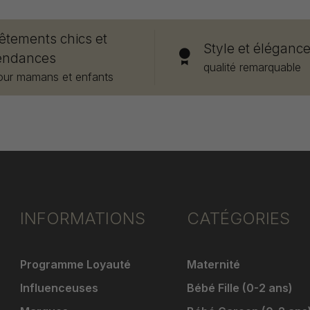
êtements chics et
Style et éléganc
endances
qualité remarquable
our mamans et enfants
INFORMATIONS
CATÉGORIES
Programme Loyauté
Maternité
Influenceuses
Bébé Fille (0-2 ans)