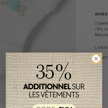
APERÇ
2 paire
74% Co
Mayora
LIVRA
CHART