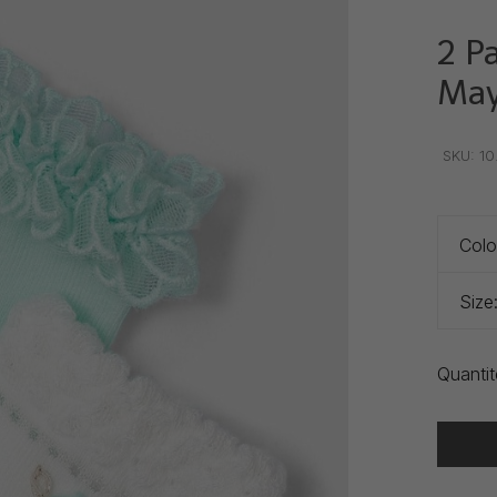
2 P
May
•
•
•
SKU:
10
Colo
Size
Quantit
Heure de