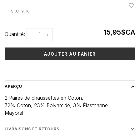
•
•
•
•
•
SKU:
9.76
15,95$CA
Quantité:
-
+
AJOUTER AU PANIER
Heure de livraison: 3-5 jours
APERÇU
2 Paires de chaussettes en Coton.
72% Coton, 23% Polyamide, 3% Élasthanne
Mayoral
LIVRAISONS ET RETOURS