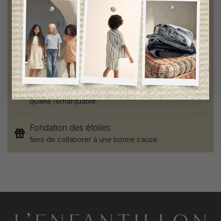
Livraison gratuite
sur toute commande de 100 $ et plus
Vêtements chics et tendances
pour mamans et enfants
Style et élégance
qualité remarquable
Fondation des étoiles
fiers de collaborer à une bonne cause