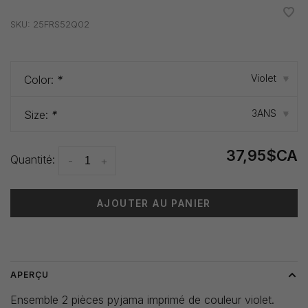
•
•
•
•
•
SKU:
25FRS52Q02
Violet
Color:
*
▾
3ANS
Size:
*
▾
37,95$CA
Quantité:
-
+
AJOUTER AU PANIER
Heure de livraison: 3-5 jours
APERÇU
Ensemble 2 pièces pyjama imprimé de couleur violet.