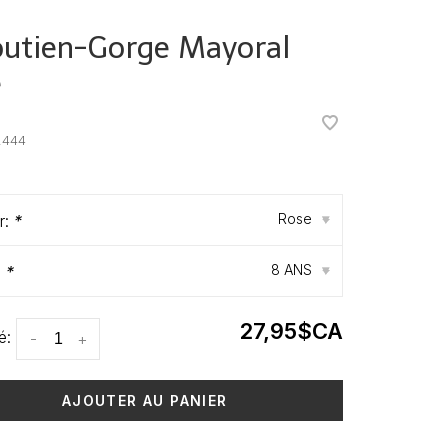
outien-Gorge Mayoral
e
•
•
.444
Rose
r:
*
▾
8 ANS
:
*
▾
27,95$CA
é:
-
+
AJOUTER AU PANIER
 livraison: 3-5 jours