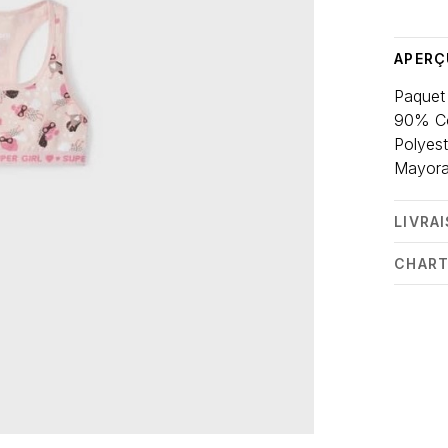
APERÇ
Paquet 
90% Co
Polyest
Mayora
LIVRA
CHART