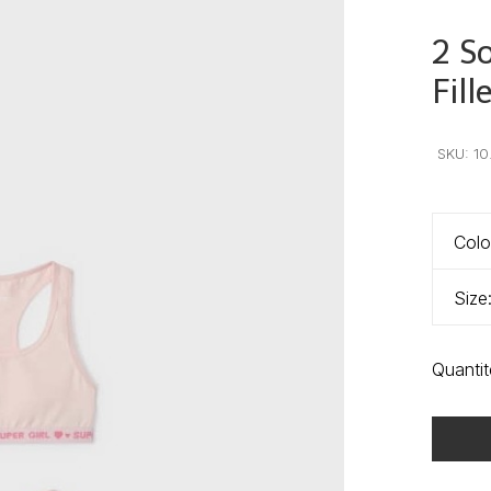
2 S
Fill
•
•
•
SKU:
10
Colo
Size
Quantit
Heure de