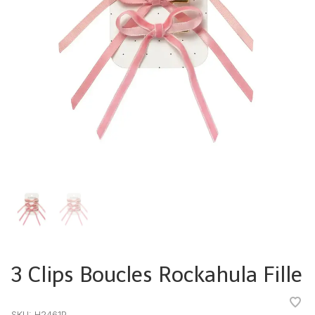
3 Clips Boucles Rockahula Fille
•
•
•
•
•
SKU:
H2461P