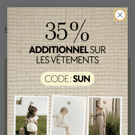
Suivez-nous
@lenfantillon
Livraison gratuite
sur toute commande de 100 $ et plus
Vêtements chics et tendances
pour mamans et enfants
Style et élégance
qualité remarquable