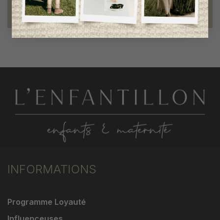
Fondation des étoiles
fiers de collaborer à une bonne cause
INFORMATIONS
Programme Loyauté
Influenceuses