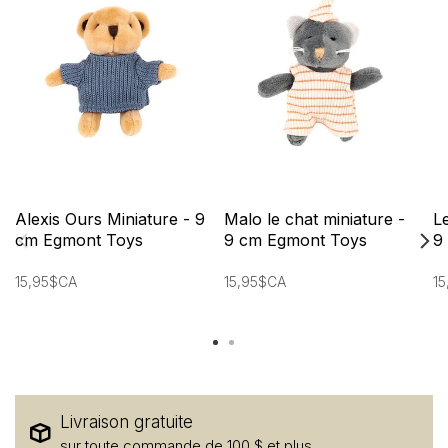
Alexis Ours Miniature - 9
Malo le chat miniature -
Le
cm Egmont Toys
9 cm Egmont Toys
9
15,95$CA
15,95$CA
1
Livraison gratuite
sur toute commande de 100 $ et plus