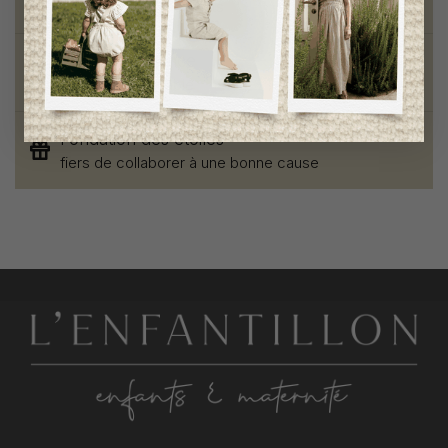
pour mamans et enfants
Style et élégance
qualité remarquable
Fondation des étoiles
fiers de collaborer à une bonne cause