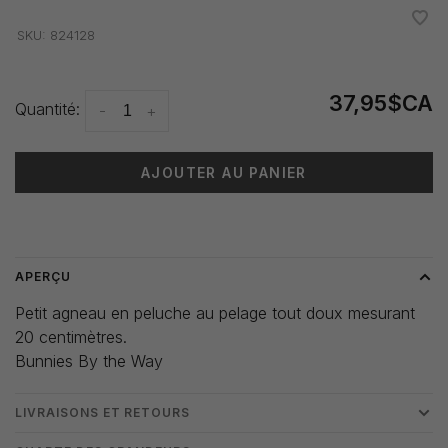
•
•
•
•
•
SKU:
824128
37,95$CA
Quantité:
-
+
AJOUTER AU PANIER
Heure de livraison: 3-5 jours
APERÇU
Petit agneau en peluche au pelage tout doux mesurant
20 centimètres.
Bunnies By the Way
LIVRAISONS ET RETOURS