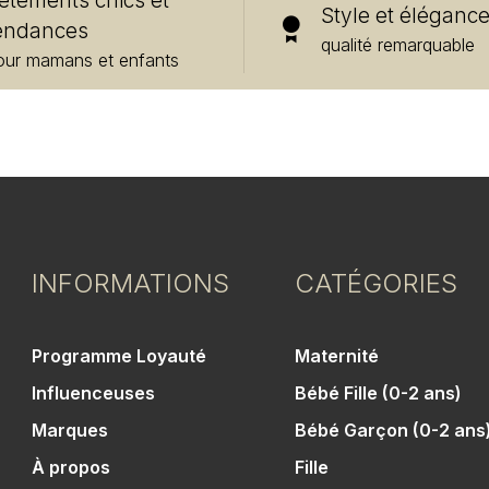
êtements chics et
Style et éléganc
endances
qualité remarquable
our mamans et enfants
INFORMATIONS
CATÉGORIES
Programme Loyauté
Maternité
Influenceuses
Bébé Fille (0-2 ans)
Marques
Bébé Garçon (0-2 ans
À propos
Fille