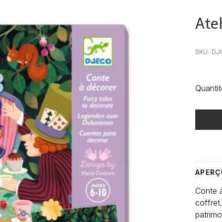
Ate
•
•
•
SKU:
DJ
Quantit
Heure de
APERÇ
Conte à
coffret
patrimoi