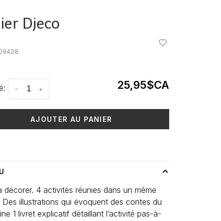
lier Djeco
•
•
09428
25,95$CA
é:
-
+
AJOUTER AU PANIER
 livraison: 3-5 jours
U
 décorer. 4 activités réunies dans un même
. Des illustrations qui évoquent des contes du
ne 1 livret explicatif détaillant l’activité pas-à-