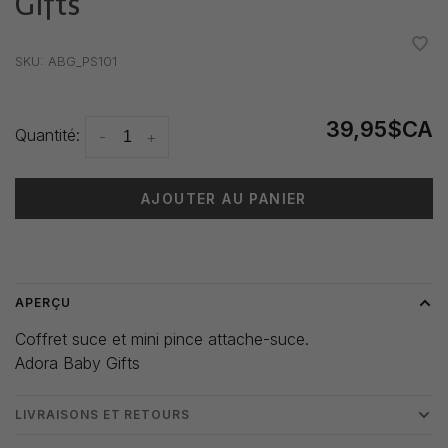
Gifts
•
•
•
•
•
SKU:
ABG_PS101
39,95$CA
Quantité:
-
+
AJOUTER AU PANIER
Heure de livraison: 3-5 jours
APERÇU
Coffret suce et mini pince attache-suce.
Adora Baby Gifts
LIVRAISONS ET RETOURS