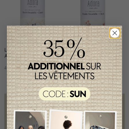
Lange en Tissu Vine
Lange Adora Baby Gifts
Adora Baby Gifts Garçon
Fille
49,95$CA
49,95$CA
Livraison gratuite
sur toute commande de 100 $ et plus
Vêtements chics et tendances