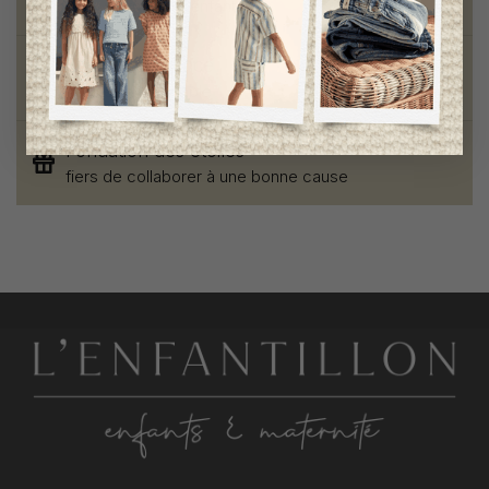
pour mamans et enfants
Style et élégance
qualité remarquable
Fondation des étoiles
fiers de collaborer à une bonne cause