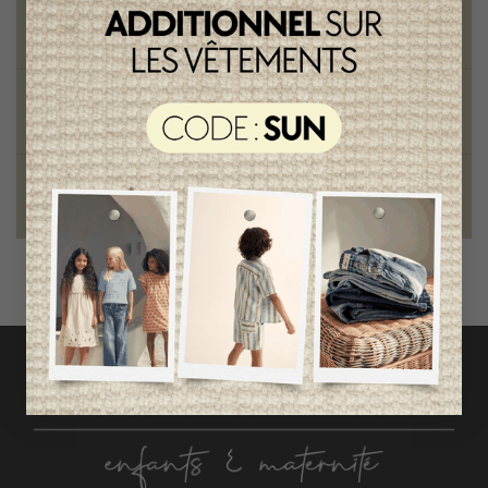
Vêtements chics et tendances
pour mamans et enfants
Style et élégance
qualité remarquable
Fondation des étoiles
fiers de collaborer à une bonne cause