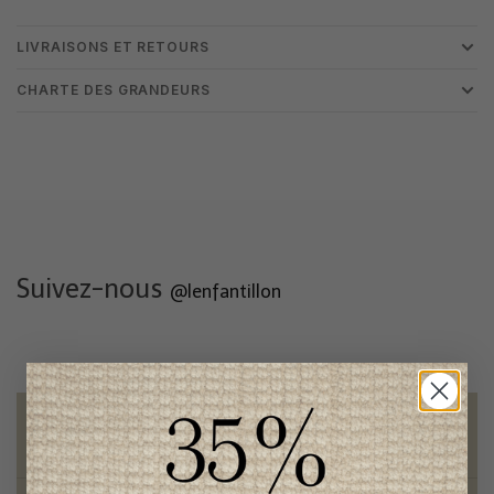
LIVRAISONS ET RETOURS
CHARTE DES GRANDEURS
Suivez-nous
@lenfantillon
Livraison gratuite
sur toute commande de 100 $ et plus