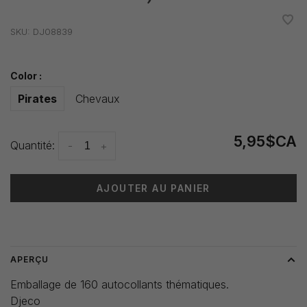
•
•
•
•
•
SKU:
DJ08839
Color :
Pirates
Chevaux
5,95$CA
Quantité:
-
+
AJOUTER AU PANIER
Heure de livraison: 3-5 jours
APERÇU
Emballage de 160 autocollants thématiques.
Djeco