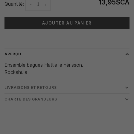
13,95$CA
Quantité:
-
+
AJOUTER AU PANIER
Heure de livraison: 3-5 jours
APERÇU
Ensemble bagues Hattie le hérisson.
Rockahula
LIVRAISONS ET RETOURS
CHARTE DES GRANDEURS