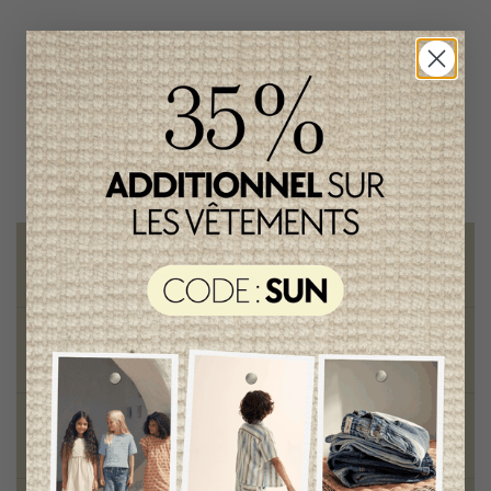
Collier Hattie le Hérisson
Rockahula Fille
14,95$CA
Livraison gratuite
sur toute commande de 100 $ et plus
Vêtements chics et tendances
pour mamans et enfants
Style et élégance
qualité remarquable