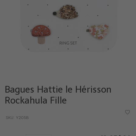
Bagues Hattie le Hérisson
Rockahula Fille
•
•
•
•
•
SKU:
Y205B