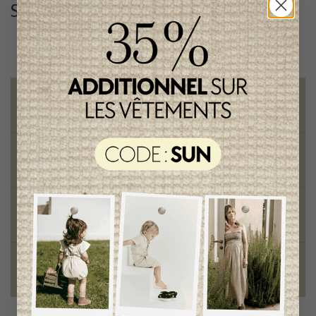
Suivez-nous
@lenfantillon
Livraison gratuite
sur toute commande de 100 $ et plus
Vêtements chics et tendances
pour mamans et enfants
Style et élégance
qualité remarquable
Fondation des étoiles
fiers de collaborer à une bonne cause