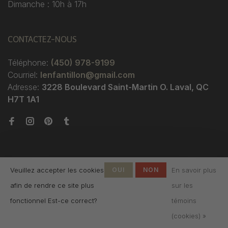
Dimanche : 10h à 17h
CONTACTEZ-NOUS
Téléphone:
(450) 978-9199
Courriel:
lenfantillon@gmail.com
Adresse:
3228 Boulevard Saint-Martin O. Laval, QC
H7T 1A1
Veuillez accepter les cookies
OUI
NON
En savoir plus
afin de rendre ce site plus
sur les
© Copyright 2026 Boutique
fonctionnel Est-ce correct?
témoins
L'Enfantillon
-
L'Enfantillon
scores a
4.7
/
5
out
(cookies) »
of
142
évaluations at
Google