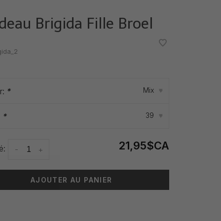
deau Brigida Fille Broel
•
•
gida_2
Mix
r:
*
▾
39
:
*
▾
21,95$CA
é:
-
+
AJOUTER AU PANIER
 livraison: 3-5 jours