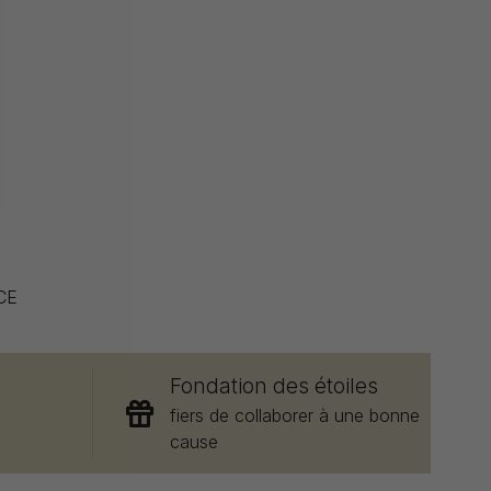
CE
Fondation des étoiles
e
fiers de collaborer à une bonne
cause