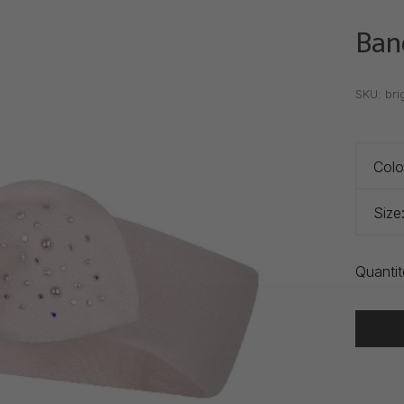
Ban
•
•
•
SKU:
bri
Colo
Size
Quantit
Heure de