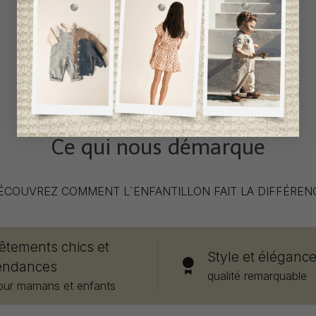
Ce qui nous démarque
ÉCOUVREZ COMMENT L`ENFANTILLON FAIT LA DIFFÉREN
êtements chics et
Style et éléganc
endances
qualité remarquable
our mamans et enfants