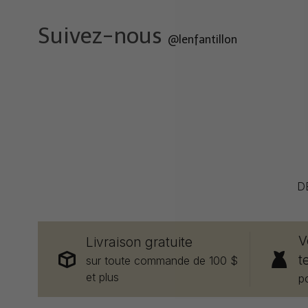
Suivez-nous
@lenfantillon
D
V
Livraison gratuite
t
sur toute commande de 100 $
et plus
p