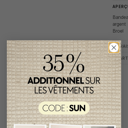
APERÇ
Bandeau
argent
Broel
LIVRA
CHART