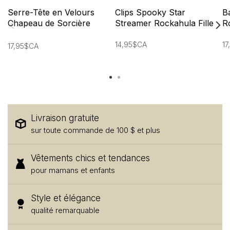
Serre-Tête en Velours
Clips Spooky Star
B
Chapeau de Sorcière
Streamer Rockahula Fille
R
Rockahula Fille
14,95$CA
17
17,95$CA
Livraison gratuite
sur toute commande de 100 $ et plus
Vêtements chics et tendances
pour mamans et enfants
Style et élégance
qualité remarquable