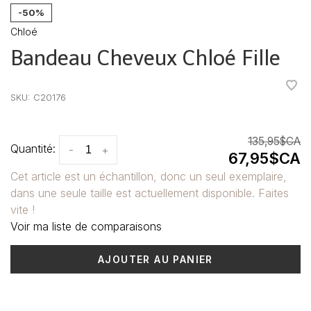
-50%
Chloé
Bandeau Cheveux Chloé Fille
•
•
•
•
•
SKU:
C20176
135,95$CA
Quantité:
-
+
67,95$CA
Cet article est un échantillon, donc un seul exemplaire,
dans une seule taille est actuellement disponible. Faites
vite !
Voir ma liste de comparaisons
AJOUTER AU PANIER
Heure de livraison: 3-5 jours