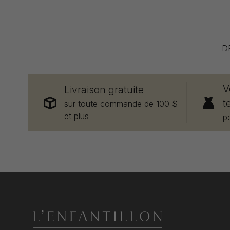
D
V
Livraison gratuite
t
sur toute commande de 100 $
et plus
p