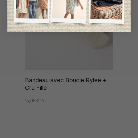
Bandeau avec Boucle Rylee +
Cru Fille
15,95$CA