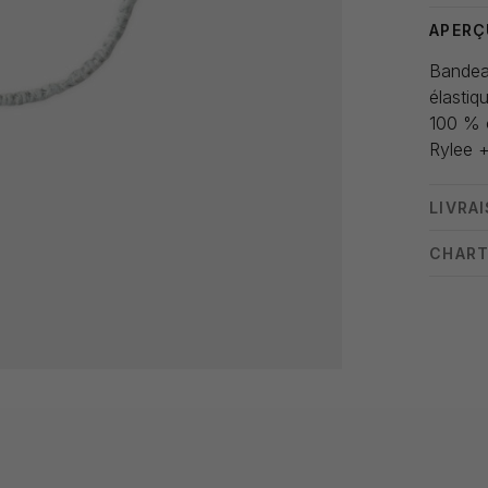
APERÇ
Bandea
élastiq
100 % 
Rylee 
LIVRA
CHART