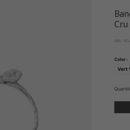
Ban
Cru 
•
•
•
SKU:
RC
Color :
Vert 
Quantit
Heure de