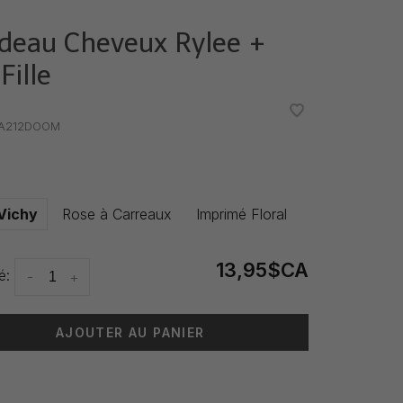
deau Cheveux Rylee +
Fille
•
•
A212DOOM
Vichy
Rose à Carreaux
Imprimé Floral
13,95$CA
é:
-
+
AJOUTER AU PANIER
 livraison: 3-5 jours