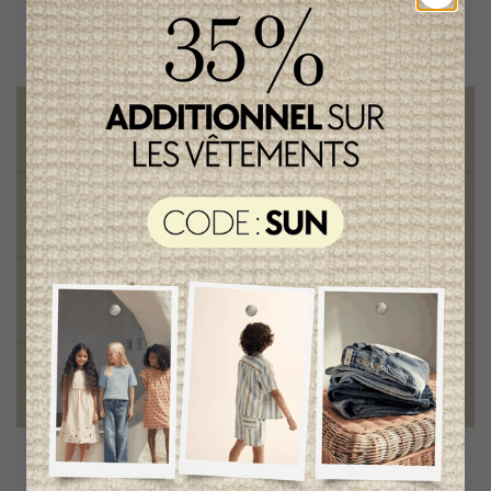
Livraison gratuite
sur toute commande de 100 $ et plus
Vêtements chics et tendances
pour mamans et enfants
Style et élégance
qualité remarquable
Fondation des étoiles
fiers de collaborer à une bonne cause