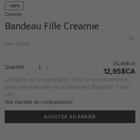
-38%
Creamie
Bandeau Fille Creamie
•
•
•
•
•
SKU:
822210
20,95$CA
Quantité:
-
+
12,95$CA
Cet article est un échantillon, donc un seul exemplaire,
dans une seule taille est actuellement disponible. Faites
vite !
Voir ma liste de comparaisons
AJOUTER AU PANIER
Heure de livraison: 3-5 jours