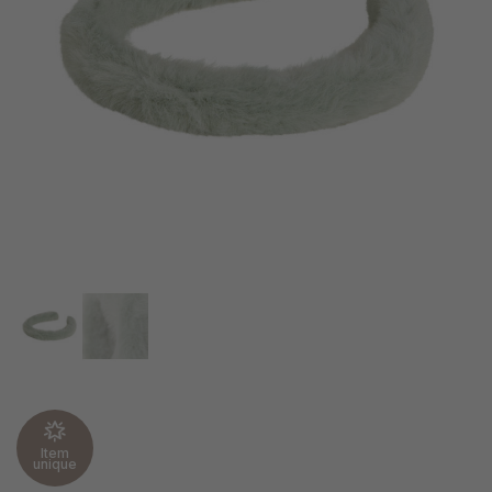
Item
unique