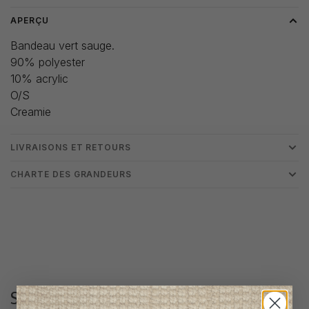
APERÇU
Bandeau vert sauge.
90% polyester
10% acrylic
O/S
Creamie
LIVRAISONS ET RETOURS
CHARTE DES GRANDEURS
Suivez-nous
@lenfantillon