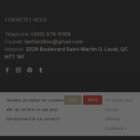
CONTACTEZ-NOUS
Téléphone:
(450) 978-9199
Courriel:
lenfantillon@gmail.com
Adresse:
3228 Boulevard Saint-Martin O. Laval, QC
H7T 1A1
Veuillez accepter les cookies
OUI
NON
En savoir plus
afin de rendre ce site plus
sur les
© Copyright 2026 Boutique
fonctionnel Est-ce correct?
témoins
L'Enfantillon
-
L'Enfantillon
scores a
4.7
/
5
out
(cookies) »
of
142
évaluations at
Google