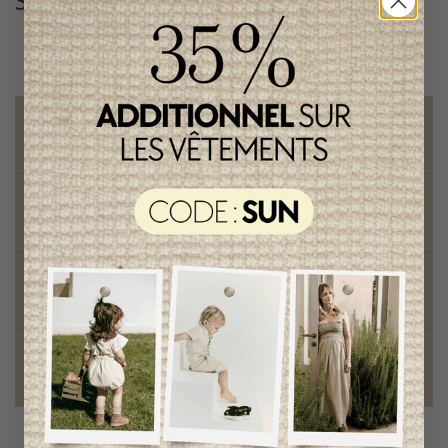
Suivez-nous
@lenfantillon
Livraison gratuite
sur toute commande de 100 $ et plus
Vêtements chics et tendances
pour mamans et enfants
Style et élégance
qualité remarquable
Fondation des étoiles
fiers de collaborer à une bonne cause