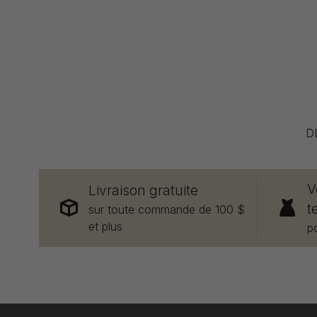
D
V
Livraison gratuite
t
sur toute commande de 100 $
et plus
p