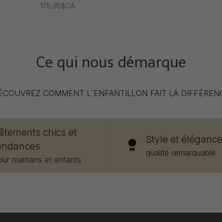
175,95$CA
Ce qui nous démarque
ÉCOUVREZ COMMENT L`ENFANTILLON FAIT LA DIFFÉREN
êtements chics et
Style et éléganc
endances
qualité remarquable
our mamans et enfants