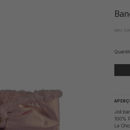
Ban
•
•
•
SKU:
C30
Quantit
Heure de
APERÇ
Joli ba
100% P
Le Chi