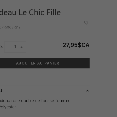
deau Le Chic Fille
•
•
7-5903-219
27,95$CA
é:
-
+
AJOUTER AU PANIER
 livraison: 3-5 jours
U
ndeau rose doublé de fausse fourrure.
olyester
c