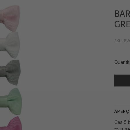
BAR
GRE
•
•
•
SKU:
BW
Quantit
Heure de
APERÇ
Ces 5 b
tous se