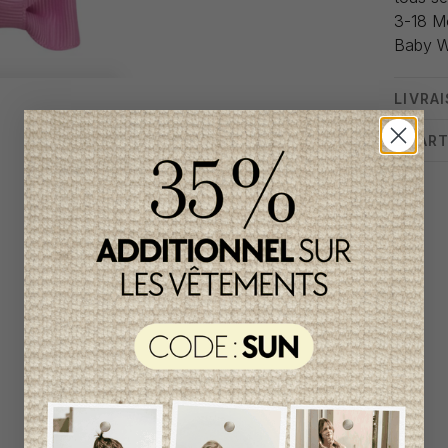
3-18 M
Baby W
LIVRA
CHART