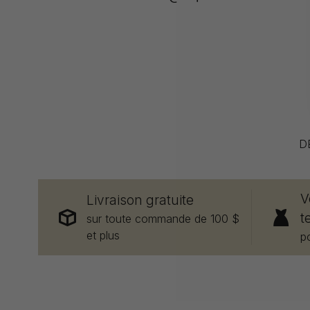
D
V
Livraison gratuite
t
sur toute commande de 100 $
et plus
p