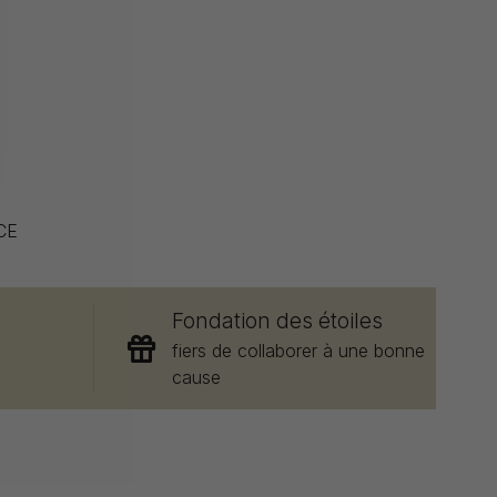
CE
Fondation des étoiles
e
fiers de collaborer à une bonne
cause