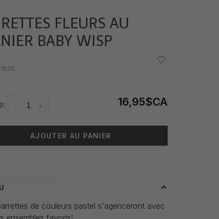
RETTES FLEURS AU
NIER BABY WISP
•
•
1525
16,95$CA
é:
-
+
AJOUTER AU PANIER
 livraison: 3-5 jours
U
arrettes de couleurs pastel s'agenceront avec
s ensembles favoris!