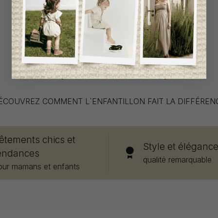
Ce qui nous démarque
ÉCOUVREZ COMMENT L`ENFANTILLON FAIT LA DIFFÉREN
êtements chics et
Style et éléganc
endances
qualité remarquable
our mamans et enfants