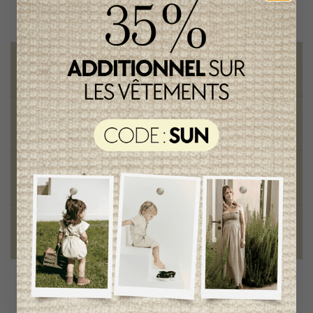
Livraison gratuite
sur toute commande de 100 $ et plus
Vêtements chics et tendances
pour mamans et enfants
Style et élégance
qualité remarquable
Fondation des étoiles
fiers de collaborer à une bonne cause