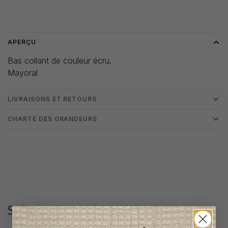
Heure de livraison: 3-5 jours
APERÇU
Bas collant de couleur écru.
Mayoral
LIVRAISONS ET RETOURS
CHARTE DES GRANDEURS
Suivez-nous
@lenfantillon