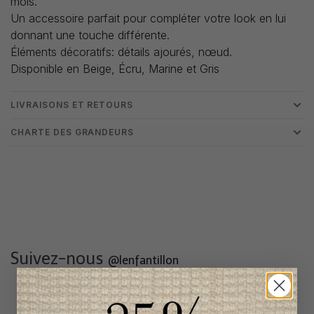
mois.
Un accessoire parfait pour compléter votre look en lui
donnant une touche différente.
Éléments décoratifs: détails ajourés, nœud.
Disponible en Beige, Écru, Marine et Gris
LIVRAISONS ET RETOURS
CHARTE DES GRANDEURS
Suivez-nous
@lenfantillon