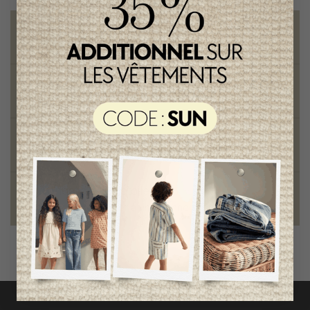
Livraison gratuite
sur toute commande de 100 $ et plus
Vêtements chics et tendances
pour mamans et enfants
Style et élégance
qualité remarquable
Fondation des étoiles
fiers de collaborer à une bonne cause