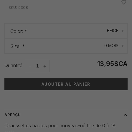
•
•
•
•
•
SKU:
9308
BEIGE
Color:
*
▾
0 MOIS
Size:
*
▾
13,95$CA
Quantité:
-
+
AJOUTER AU PANIER
Heure de livraison: 3-5 jours
APERÇU
Chaussettes hautes pour nouveau-né fille de 0 à 18