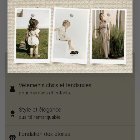
Bas My Little Cozmo Fille
16,95$CA
9,95$CA
Livraison gratuite
sur toute commande de 100 $ et plus
Vêtements chics et tendances
pour mamans et enfants
Style et élégance
qualité remarquable
Fondation des étoiles