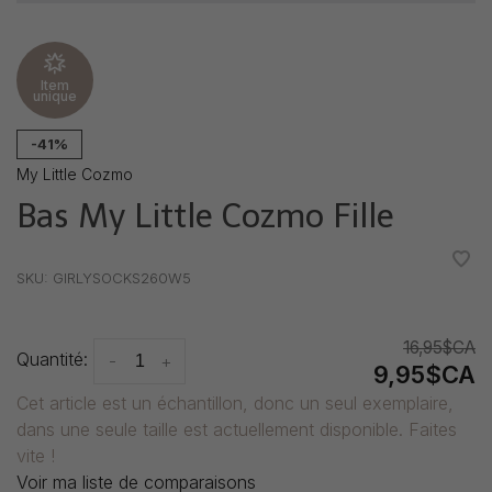
Item
unique
-41%
My Little Cozmo
Bas My Little Cozmo Fille
•
•
•
•
•
SKU:
GIRLYSOCKS260W5
16,95$CA
Quantité:
-
+
9,95$CA
Cet article est un échantillon, donc un seul exemplaire,
dans une seule taille est actuellement disponible. Faites
vite !
Voir ma liste de comparaisons