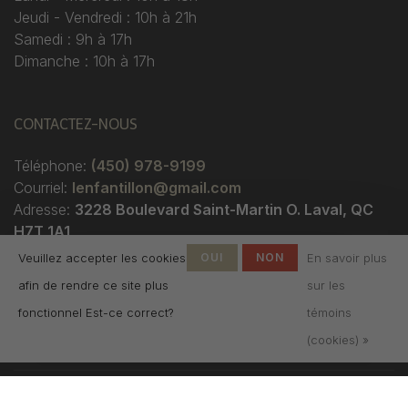
Jeudi - Vendredi : 10h à 21h
Samedi : 9h à 17h
Dimanche : 10h à 17h
CONTACTEZ-NOUS
Téléphone:
(450) 978-9199
Courriel:
lenfantillon@gmail.com
Adresse:
3228 Boulevard Saint-Martin O. Laval, QC
H7T 1A1
Veuillez accepter les cookies
OUI
NON
En savoir plus
afin de rendre ce site plus
sur les
fonctionnel Est-ce correct?
témoins
(cookies) »
© Copyright 2026 Boutique