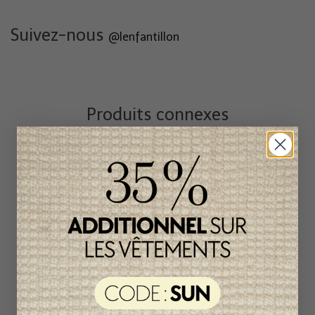
Suivez-nous
@lenfantillon
Produits connexes
Item
unique
-41%