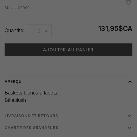
•
•
•
•
•
SKU:
U22001
131,95$CA
Quantité:
-
+
AJOUTER AU PANIER
Heure de livraison: 3-5 jours
APERÇU
Baskets blancs à lacets.
Billieblush
LIVRAISONS ET RETOURS
CHARTE DES GRANDEURS