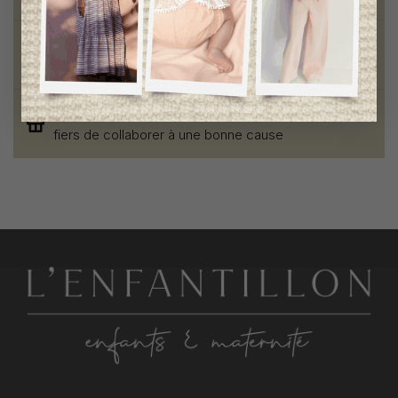
Style et élégance
qualité remarquable
Fondation des étoiles
fiers de collaborer à une bonne cause