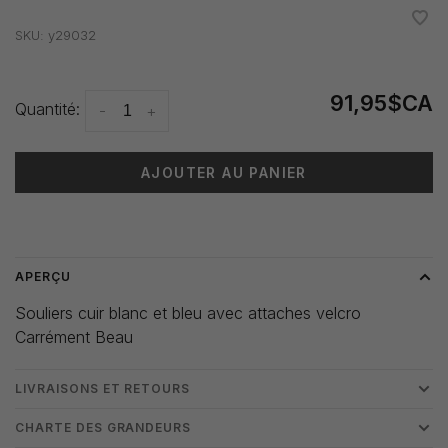
•
•
•
•
•
SKU:
y29032
91,95$CA
Quantité:
-
+
AJOUTER AU PANIER
Heure de livraison: 3-5 jours
APERÇU
Souliers cuir blanc et bleu avec attaches velcro
Carrément Beau
LIVRAISONS ET RETOURS
CHARTE DES GRANDEURS