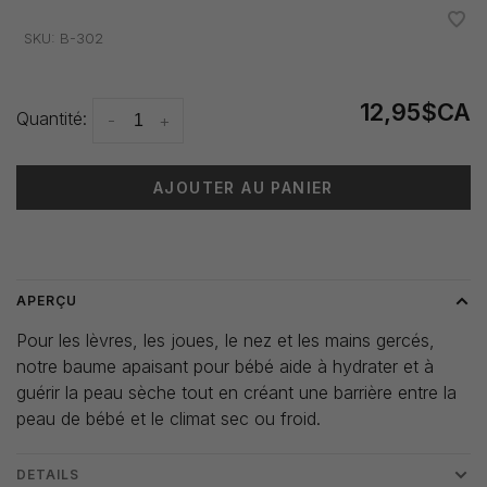
•
•
•
•
•
SKU:
B-302
12,95$CA
Quantité:
-
+
AJOUTER AU PANIER
Heure de livraison: 3-5 jours
APERÇU
Pour les lèvres, les joues, le nez et les mains gercés,
notre baume apaisant pour bébé aide à hydrater et à
guérir la peau sèche tout en créant une barrière entre la
peau de bébé et le climat sec ou froid.
DETAILS