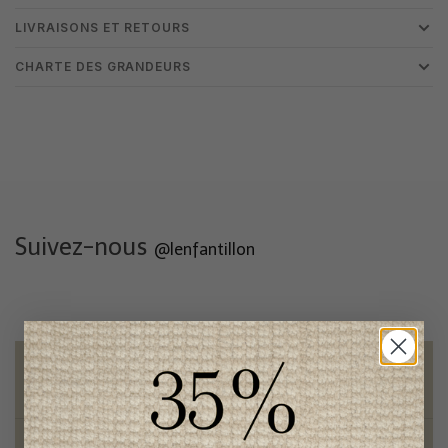
LIVRAISONS ET RETOURS
CHARTE DES GRANDEURS
Suivez-nous
@lenfantillon
Livraison gratuite
sur toute commande de 100 $ et plus
Vêtements chics et tendances