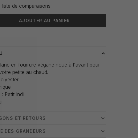
 liste de comparaisons
AJOUTER AU PANIER
 livraison: 3-5 jours
U
blanc en fourrure végane noué à l'avant pour
votre petite au chaud.
olyester.
unique
: Petit Indi
di
ISONS ET RETOURS
E DES GRANDEURS