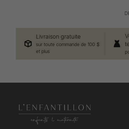
D
V
Livraison gratuite
t
sur toute commande de 100 $
et plus
p