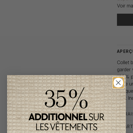
Voir ma
Heure de
APERÇ
Collet 
garder 
100% p
Taille 
Marque 
Petit In
LIVRA
CHART