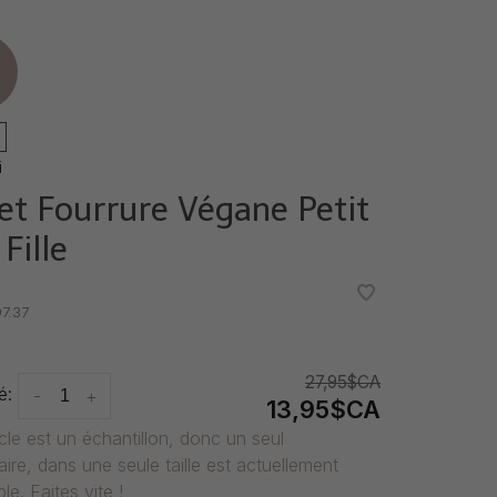
e
i
let Fourrure Végane Petit
 Fille
•
•
7.37
27,95$CA
é:
-
+
13,95$CA
icle est un échantillon, donc un seul
ire, dans une seule taille est actuellement
le. Faites vite !