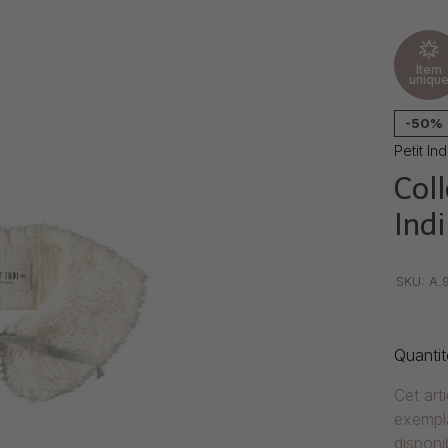
Item
uniqu
-50%
Petit Ind
Col
Indi
•
•
•
SKU:
A.9
Quantit
Cet art
exempla
disponib