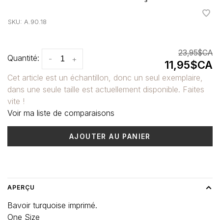
•
•
•
•
•
SKU:
A.90.18
23,95$CA
Quantité:
-
+
11,95$CA
Cet article est un échantillon, donc un seul exemplaire,
dans une seule taille est actuellement disponible. Faites
vite !
Voir ma liste de comparaisons
AJOUTER AU PANIER
Heure de livraison: 3-5 jours
APERÇU
Bavoir turquoise imprimé.
One Size