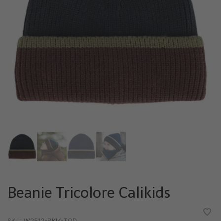
Beanie Tricolore Calikids
•
•
•
•
•
SKU:
W2512-BKIK-TOD