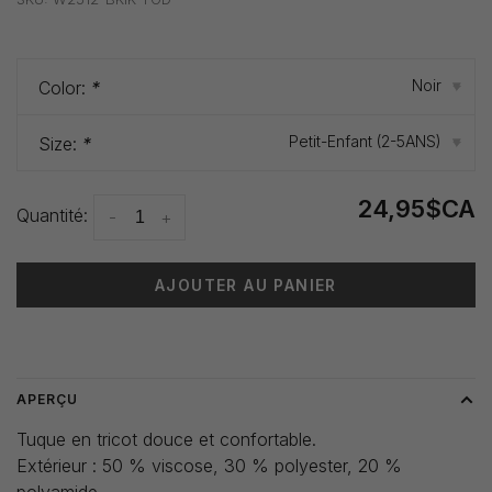
Noir
Color:
*
▾
Petit-Enfant (2-5ANS)
Size:
*
▾
24,95$CA
Quantité:
-
+
AJOUTER AU PANIER
Heure de livraison: 3-5 jours
APERÇU
Tuque en tricot douce et confortable.
Extérieur : 50 % viscose, 30 % polyester, 20 %
polyamide