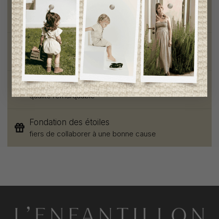
Livraison gratuite
sur toute commande de 100 $ et plus
Vêtements chics et tendances
pour mamans et enfants
Style et élégance
qualité remarquable
Fondation des étoiles
fiers de collaborer à une bonne cause