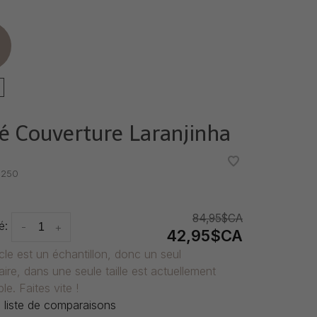
e
é Couverture Laranjinha
•
•
250
84,95$CA
é:
-
+
42,95$CA
icle est un échantillon, donc un seul
ire, dans une seule taille est actuellement
le. Faites vite !
 liste de comparaisons