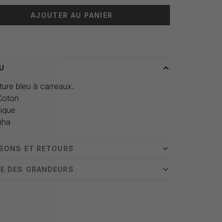
AJOUTER AU PANIER
 livraison: 3-5 jours
U
ure bleu à carreaux.
Coton
nique
nha
ISONS ET RETOURS
E DES GRANDEURS