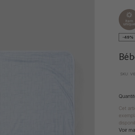
Item
uniqu
-49%
Béb
•
•
•
SKU:
V6
Quantit
Cet art
exempla
disponib
Voir ma