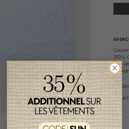
Heure de
APERÇ
Couvert
100% 
taille u
Laranji
LIVRA
CHART