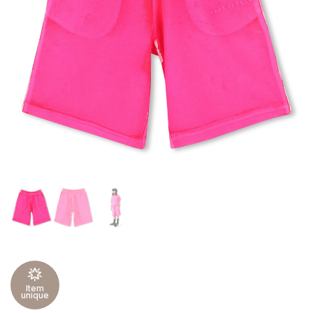
Item
unique