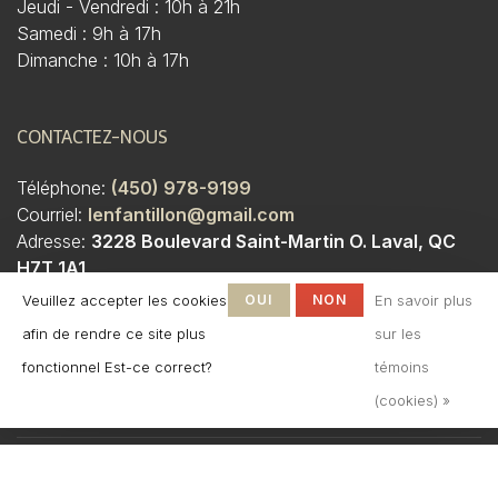
Jeudi - Vendredi : 10h à 21h
Samedi : 9h à 17h
Dimanche : 10h à 17h
CONTACTEZ-NOUS
Téléphone:
(450) 978-9199
Courriel:
lenfantillon@gmail.com
Adresse:
3228 Boulevard Saint-Martin O. Laval, QC
H7T 1A1
Veuillez accepter les cookies
OUI
NON
En savoir plus
afin de rendre ce site plus
sur les
fonctionnel Est-ce correct?
témoins
(cookies) »
© Copyright 2026 Boutique
L'Enfantillon