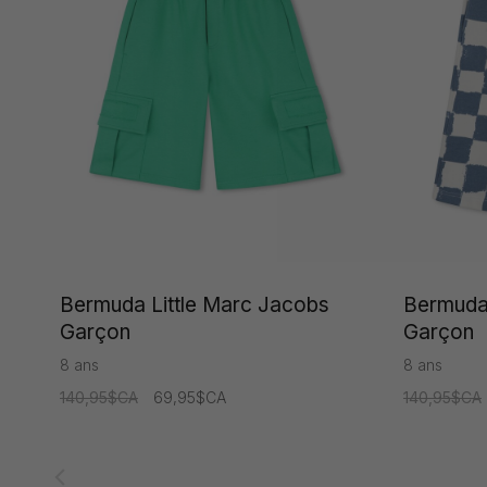
Bermuda Little Marc Jacobs
Bermuda 
Garçon
Garçon
8 ans
8 ans
140,95$CA
69,95$CA
140,95$CA