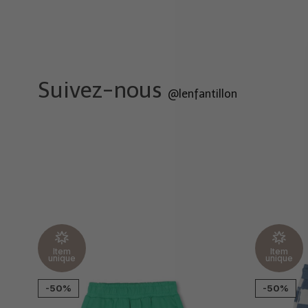
Suivez-nous
@lenfantillon
Item
Item
unique
unique
-50%
-50%