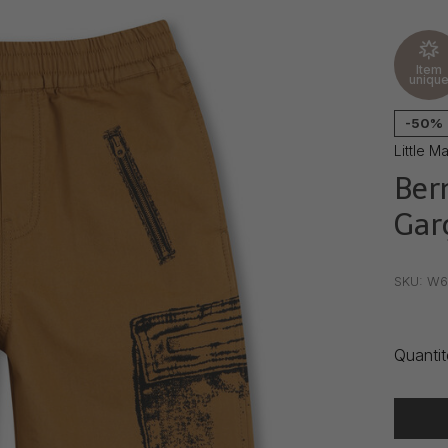
Item
uniqu
-50%
Little 
Ber
Gar
•
•
•
SKU:
W6
Quantit