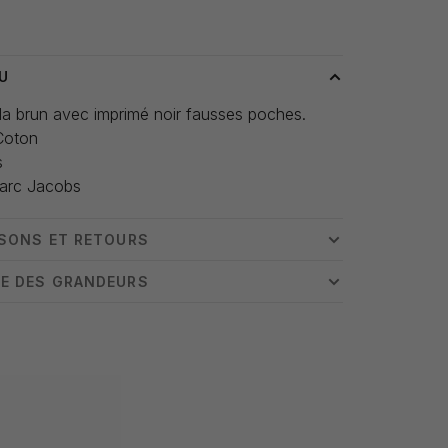
 livraison: 3-5 jours
U
a brun avec imprimé noir fausses poches.
Coton
s
Marc Jacobs
ISONS ET RETOURS
E DES GRANDEURS