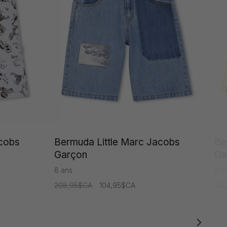
acobs
Bermuda Little Marc Jacobs
Be
Garçon
Ga
8 ans
8 a
208,95$CA
104,95$CA
142