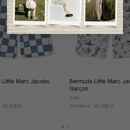
Little Marc Jacobs
Bermuda Little Marc J
Garçon
8 ans
69,95$CA
193,95$CA
96,95$CA