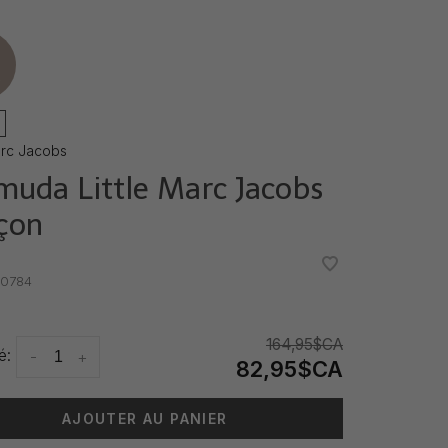
e
Marc Jacobs
muda Little Marc Jacobs
çon
•
•
0784
164,95$CA
é:
-
+
82,95$CA
AJOUTER AU PANIER