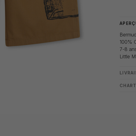
Heure de
APERÇ
Bermud
100% 
7-8 an
Little 
LIVRA
CHART