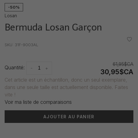
-50%
Losan
Bermuda Losan Garçon
•
•
•
•
•
SKU:
31F-9003AL
61,95$CA
Quantité:
-
+
30,95$CA
Cet article est un échantillon, donc un seul exemplaire,
dans une seule taille est actuellement disponible. Faites
vite !
Voir ma liste de comparaisons
AJOUTER AU PANIER
Heure de livraison: 3-5 jours