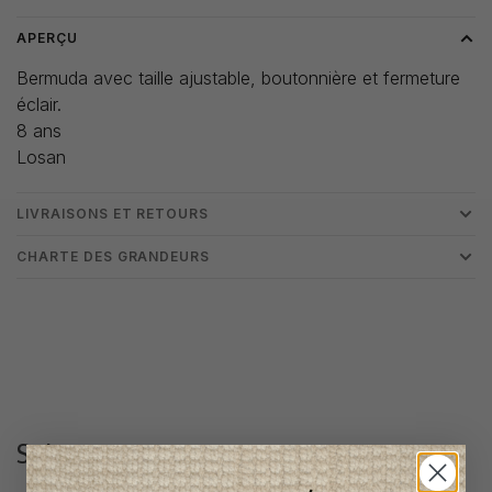
APERÇU
Bermuda avec taille ajustable, boutonnière et fermeture
éclair.
8 ans
Losan
LIVRAISONS ET RETOURS
CHARTE DES GRANDEURS
Suivez-nous
@lenfantillon