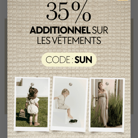
Livraison gratuite
sur toute commande de 100 $ et plus
Vêtements chics et tendances
pour mamans et enfants
Style et élégance
qualité remarquable
Fondation des étoiles
fiers de collaborer à une bonne cause